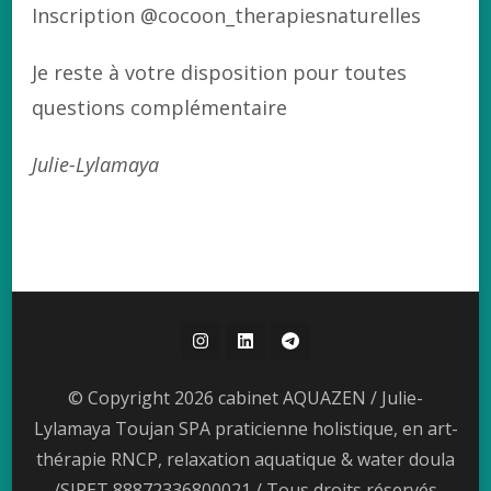
Inscription @cocoon_therapiesnaturelles
Je reste à votre disposition pour toutes
questions complémentaire
Julie-Lylamaya
© Copyright 2026 cabinet AQUAZEN / Julie-
Lylamaya Toujan SPA praticienne holistique, en art-
thérapie RNCP, relaxation aquatique & water doula
/SIRET 88872336800021 / Tous droits réservés