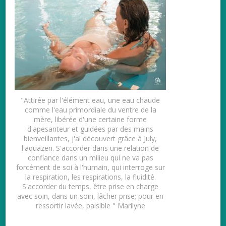
" Aquazen, le temps d’un espace en
"J'
profondeur de moi-même, dans l’immersion
de l’eau, dans le rythme de la douceur d’une
com
eau de juillet…Un grand MERCI July pour ce
fau
retour à la Source et à la fluidité" Nacima
e
rel