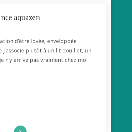
ance aquazen
sation d’être lovée, enveloppée
j’associe plutôt à un lit douillet, un
je n’y arrive pas vraiment chez moi
re la suite