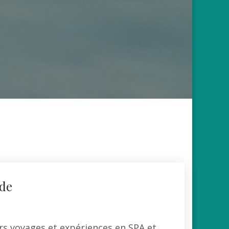
de
rs voyages et expériences en SPA et