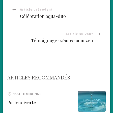
Navigation
Article précédent
Célébration aqua-duo
d'article
Article suivant
Témoignage : séance aquazen
ARTICLES RECOMMANDÉS
15 SEPTEMBRE 2023
Porte ouverte