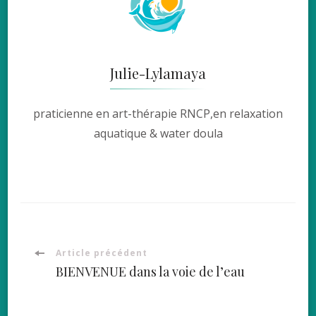
Julie-Lylamaya
praticienne en art-thérapie RNCP,en relaxation
aquatique & water doula
Navigation
Article précédent
BIENVENUE dans la voie de l’eau
d'article