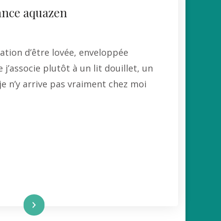
ance aquazen
sation d’être lovée, enveloppée
j’associe plutôt à un lit douillet, un
je n’y arrive pas vraiment chez moi
re la suite