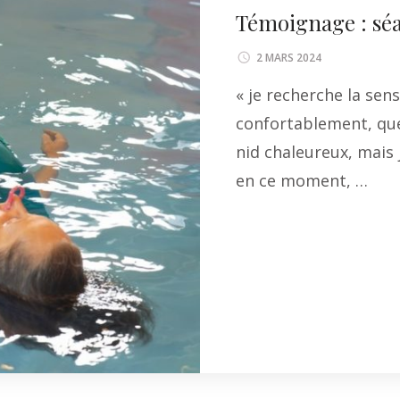
Témoignage : sé
2 MARS 2024
« je recherche la sen
confortablement, que 
nid chaleureux, mais 
en ce moment, …
Li