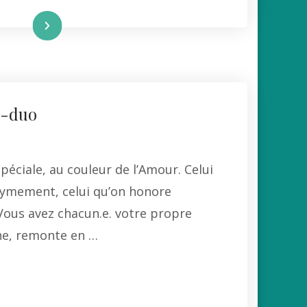
re la suite
a-duo
spéciale, au couleur de l’Amour. Celui
nymement, celui qu’on honore
Vous avez chacun.e. votre propre
ne, remonte en …