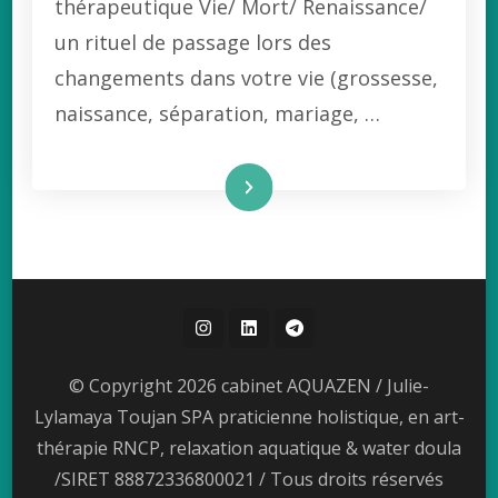
thérapeutique Vie/ Mort/ Renaissance/
un rituel de passage lors des
changements dans votre vie (grossesse,
naissance, séparation, mariage, …
Lire la suite
© Copyright 2026 cabinet AQUAZEN / Julie-
Lylamaya Toujan SPA praticienne holistique, en art-
thérapie RNCP, relaxation aquatique & water doula
/SIRET 88872336800021 / Tous droits réservés