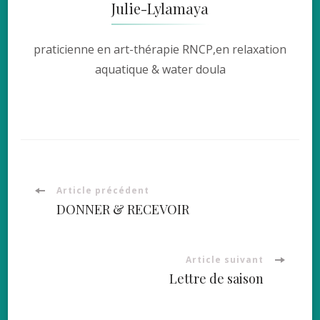
Julie-Lylamaya
praticienne en art-thérapie RNCP,en relaxation
aquatique & water doula
Navigation
Article précédent
DONNER & RECEVOIR
d'article
Article suivant
Lettre de saison